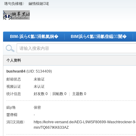
璁句负棣栭〉
鏀惰棌鏈珯
BIM-浜ら€氳涓氫氦娴�
BIM浜ら€氳涓氱偣鎾闄�
个人资料
bushvan84
(UID: 5134409)
邮箱状态
未验证
视频认证
未认证
统计信息
好友数 0
|
回帖数 0
|
主题数 0
鎬у埆
保密
鐢熸棩
-
涓汉涓婚〉
https://kohre-versand.de/AEG-L9WSF80699-Waschtrockner-9
min/TQ667IKK633AZ