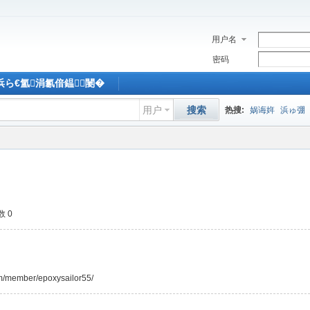
用户名
密码
M浜ら€氳涓氱偣鎾闄�
用户
搜索
热搜:
娲诲姩
浜ゅ弸
 0
om/member/epoxysailor55/