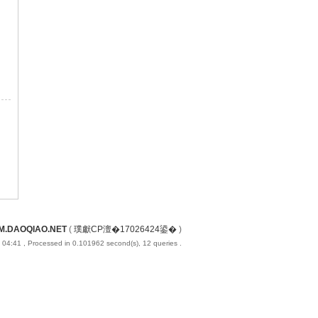
M.DAOQIAO.NET
(
璞獻CP澶�17026424鍙�
)
 04:41
, Processed in 0.101962 second(s), 12 queries .