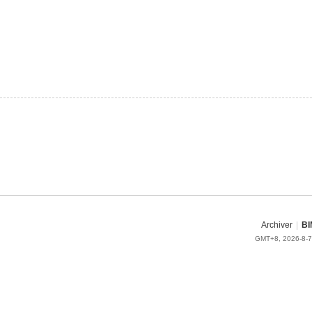
Archiver
|
BI
GMT+8, 2026-8-7