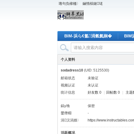
璁句负棣栭〉
鏀惰棌鏈珯
BIM-浜ら€氳涓氫氦娴�
BI
个人资料
sodadress10
(UID: 5125530)
邮箱状态
未验证
视频认证
未认证
统计信息
好友数 0
|
回帖数 0
|
主题数
鎬у埆
保密
鐢熸棩
-
涓汉涓婚〉
https://www.instructables.c
活跃概况