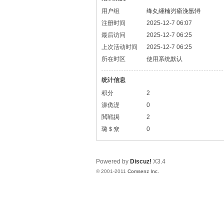
用户组
绛夊緟楠岃瘉浼氬憳
注册时间
2025-12-7 06:07
最后访问
2025-12-7 06:25
上次活动时间
2025-12-7 06:25
所在时区
使用系统默认
统计信息
积分
2
濞佹湜
0
閲戦挶
2
璐＄尞
0
Powered by
Discuz!
X3.4
© 2001-2011
Comsenz Inc.