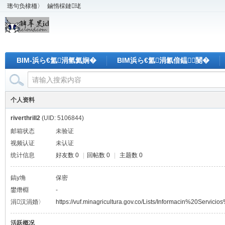
璁句负棣栭〉
鏀惰棌鏈珯
BIM-浜ら€氳涓氫氦娴�
BIM浜ら€氳涓氱偣鎾闄�
个人资料
riverthrill2
(UID: 5106844)
邮箱状态
未验证
视频认证
未认证
统计信息
好友数 0
|
回帖数 0
|
主题数 0
鎬у埆
保密
鐢熸棩
-
涓汉涓婚〉
https://vuf.minagricultura.gov.co/Lists/Informacin%20Serv
活跃概况