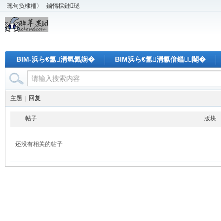
璁句负棣栭〉
鏀惰棌鏈珯
BIM-浜ら€氳涓氫氦娴�
BIM浜ら€氳涓氱偣鎾闄�
主题
|
回复
帖子
版块
还没有相关的帖子