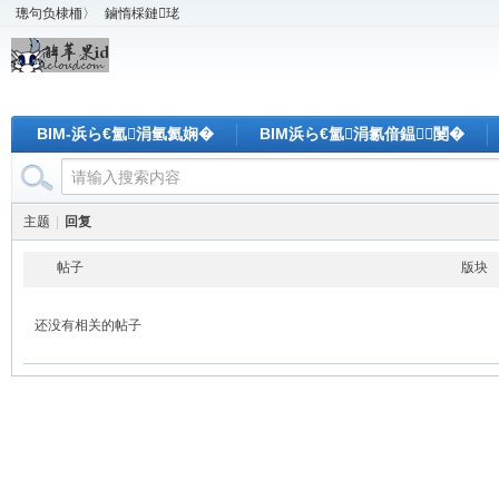
璁句负棣栭〉
鏀惰棌鏈珯
BIM-浜ら€氳涓氫氦娴�
BIM浜ら€氳涓氱偣鎾闄�
主题
|
回复
帖子
版块
还没有相关的帖子