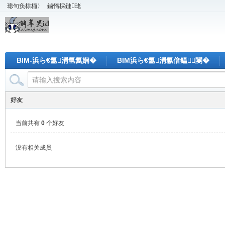
璁句负棣栭〉
鏀惰棌鏈珯
BIM-浜ら€氳涓氫氦娴�
BIM浜ら€氳涓氱偣鎾闄�
好友
当前共有
0
个好友
没有相关成员