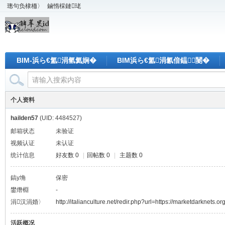
璁句负棣栭〉
鏀惰棌鏈珯
BIM-浜ら€氳涓氫氦娴�
BIM浜ら€氳涓氱偣鎾闄�
个人资料
hailden57
(UID: 4484527)
邮箱状态
未验证
视频认证
未认证
统计信息
好友数 0
|
回帖数 0
|
主题数 0
鎬у埆
保密
鐢熸棩
-
涓汉涓婚〉
http://italianculture.net/redir.php?url=https://marketdarknets.org
活跃概况