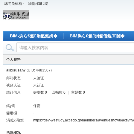
璁句负棣栭〉
鏀惰棌鏈珯
BIM-浜ら€氳涓氫氦娴�
BIM浜ら€氳涓氱偣鎾闄�
个人资料
alibisusan7
(UID: 4483507)
邮箱状态
未验证
视频认证
未认证
统计信息
好友数 0
|
回帖数 0
|
主题数 0
鎬у埆
保密
鐢熸棩
-
涓汉涓婚〉
https://dev-westudy.accedo.gr/members/avenueshow8/activity
活跃概况