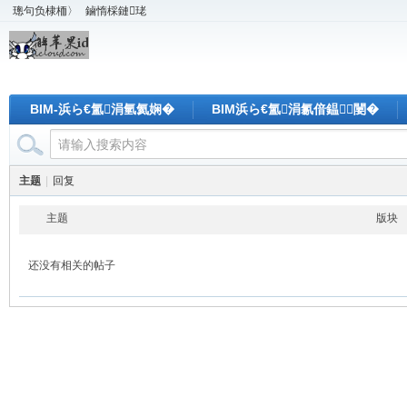
璁句负棣栭〉
鏀惰棌鏈珯
BIM-浜ら€氳涓氫氦娴�
BIM浜ら€氳涓氱偣鎾闄�
主题
|
回复
主题
版块
还没有相关的帖子