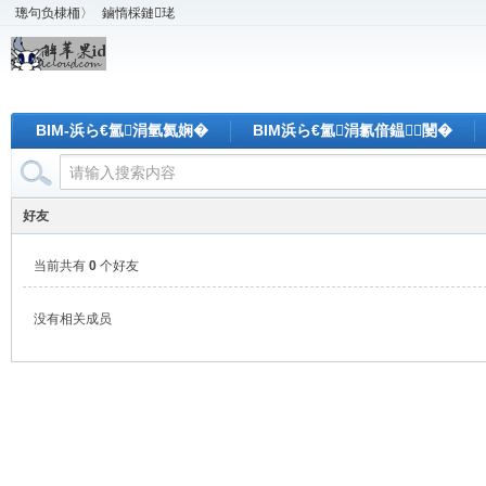
璁句负棣栭〉
鏀惰棌鏈珯
BIM-浜ら€氳涓氫氦娴�
BIM浜ら€氳涓氱偣鎾闄�
好友
当前共有
0
个好友
没有相关成员