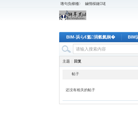
璁句负棣栭〉
鏀惰棌鏈珯
BIM-浜ら€氳涓氫氦娴�
BI
主题
|
回复
帖子
还没有相关的帖子