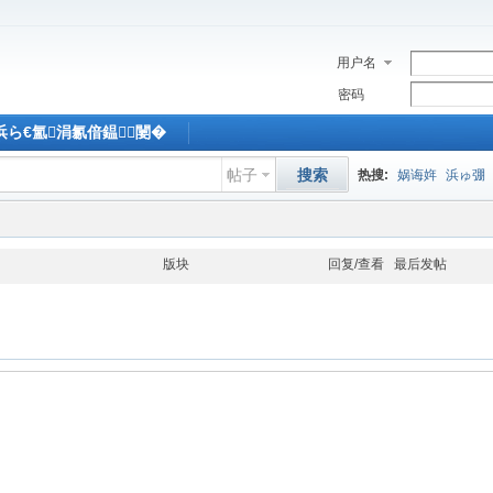
用户名
密码
M浜ら€氳涓氱偣鎾闄�
帖子
搜索
热搜:
娲诲姩
浜ゅ弸
版块
回复/查看
最后发帖