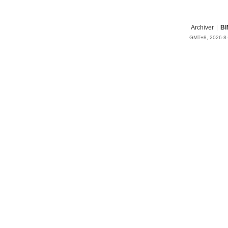
Archiver
|
BI
GMT+8, 2026-8-