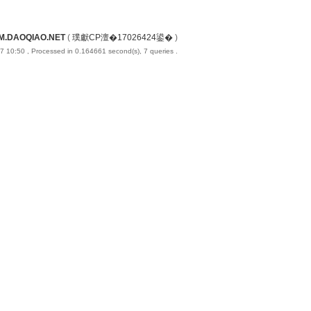
M.DAOQIAO.NET
(
璞獻CP澶�17026424鍙�
)
7 10:50
, Processed in 0.164661 second(s), 7 queries .