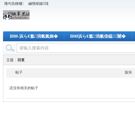
璁句负棣栭〉
鏀惰棌鏈珯
BIM-浜ら€氳涓氫氦娴�
BIM浜ら€氳涓氱偣鎾闄�
主题
|
回复
帖子
版块
还没有相关的帖子