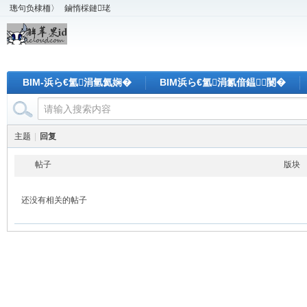
璁句负棣栭〉
鏀惰棌鏈珯
BIM-浜ら€氳涓氫氦娴�
BIM浜ら€氳涓氱偣鎾闄�
主题
|
回复
帖子
版块
还没有相关的帖子