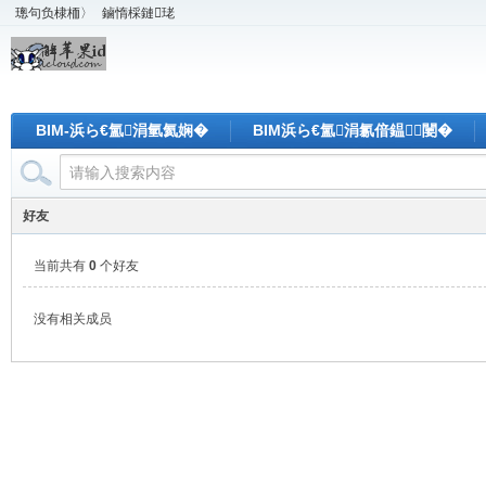
璁句负棣栭〉
鏀惰棌鏈珯
BIM-浜ら€氳涓氫氦娴�
BIM浜ら€氳涓氱偣鎾闄�
好友
当前共有
0
个好友
没有相关成员