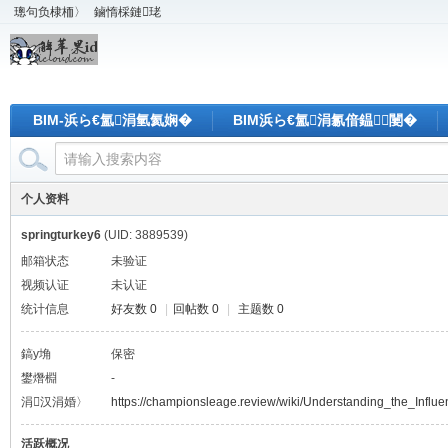
璁句负棣栭〉
鏀惰棌鏈珯
BIM-浜ら€氳涓氫氦娴�
BIM浜ら€氳涓氱偣鎾闄�
个人资料
springturkey6
(UID: 3889539)
邮箱状态
未验证
视频认证
未认证
统计信息
好友数 0
|
回帖数 0
|
主题数 0
鎬у埆
保密
鐢熸棩
-
涓汉涓婚〉
https://championsleage.review/wiki/Understanding_the_Infl
活跃概况