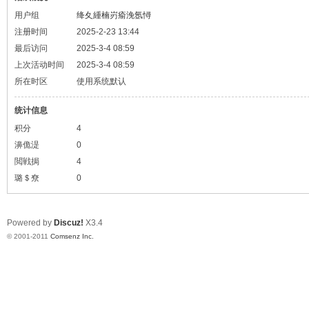
用户组
绛夊緟楠岃瘉浼氬憳
注册时间
2025-2-23 13:44
最后访问
2025-3-4 08:59
上次活动时间
2025-3-4 08:59
所在时区
使用系统默认
统计信息
积分
4
濞佹湜
0
閲戦挶
4
璐＄尞
0
Powered by
Discuz!
X3.4
© 2001-2011
Comsenz Inc.