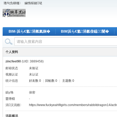
璁句负棣栭〉
鏀惰棌鏈珯
BIM-浜ら€氳涓氫氦娴�
BIM浜ら€氳涓氱偣鎾闄�
个人资料
zincfeet90
(UID: 3889458)
邮箱状态
未验证
视频认证
未认证
统计信息
好友数 0
|
回帖数 0
|
主题数 0
鎬у埆
保密
鐢熸棩
-
涓汉涓婚〉
https://www.fuckyeahfitgirls.com/members/rabbitdragon14/acti
活跃概况