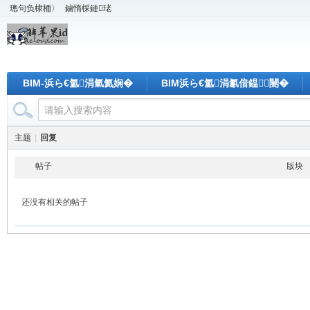
璁句负棣栭〉
鏀惰棌鏈珯
BIM-浜ら€氳涓氫氦娴�
BIM浜ら€氳涓氱偣鎾闄�
主题
|
回复
帖子
版块
还没有相关的帖子