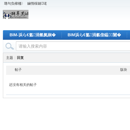
璁句负棣栭〉
鏀惰棌鏈珯
BIM-浜ら€氳涓氫氦娴�
BIM浜ら€氳涓氱偣鎾闄�
主题
|
回复
帖子
版块
还没有相关的帖子