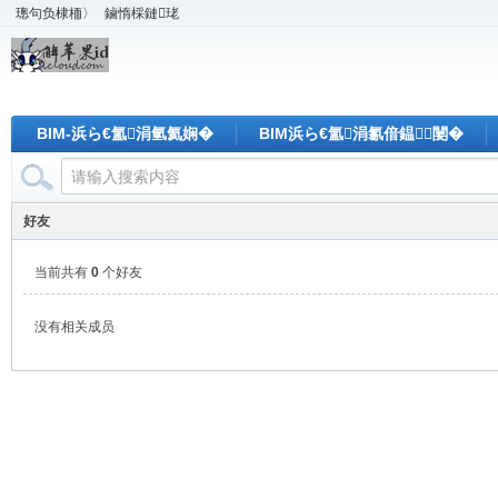
璁句负棣栭〉
鏀惰棌鏈珯
BIM-浜ら€氳涓氫氦娴�
BIM浜ら€氳涓氱偣鎾闄�
好友
当前共有
0
个好友
没有相关成员