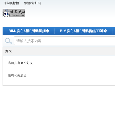
璁句负棣栭〉
鏀惰棌鏈珯
BIM-浜ら€氳涓氫氦娴�
BIM浜ら€氳涓氱偣鎾闄�
好友
当前共有
0
个好友
没有相关成员