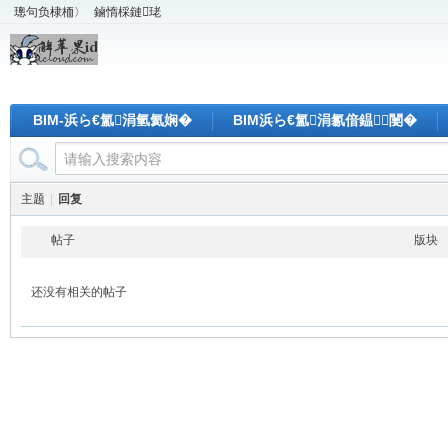
璁句负棣栭〉
鏀惰棌鏈珯
BIM-浜ら€氳涓氫氦娴�
BIM浜ら€氳涓氱偣鎾闄�
主题
|
回复
帖子
版块
还没有相关的帖子