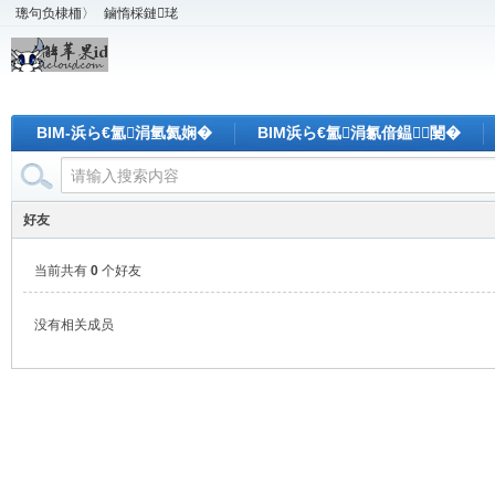
璁句负棣栭〉
鏀惰棌鏈珯
BIM-浜ら€氳涓氫氦娴�
BIM浜ら€氳涓氱偣鎾闄�
好友
当前共有
0
个好友
没有相关成员