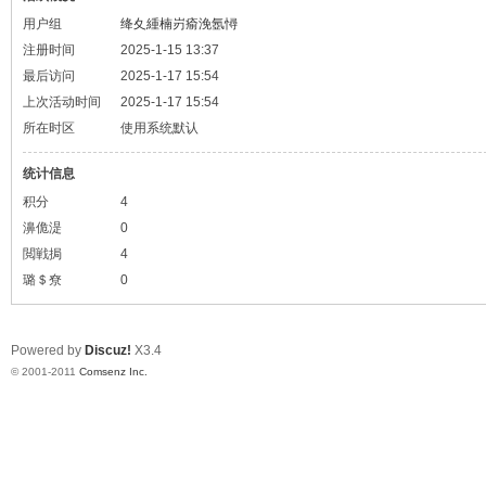
用户组
绛夊緟楠岃瘉浼氬憳
注册时间
2025-1-15 13:37
最后访问
2025-1-17 15:54
上次活动时间
2025-1-17 15:54
所在时区
使用系统默认
统计信息
积分
4
濞佹湜
0
閲戦挶
4
璐＄尞
0
Powered by
Discuz!
X3.4
© 2001-2011
Comsenz Inc.