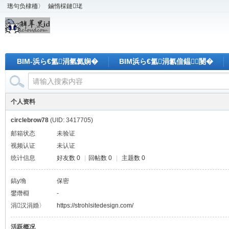
璁句负棣栭〉
鏀惰棌鏈珯
BIM-浜ら€氳涓氫氦娴�
BIM浜ら€氳涓氱偣鎾闄�
个人资料
circlebrow78
(UID: 3417705)
邮箱状态
未验证
视频认证
未认证
统计信息
好友数 0
|
回帖数 0
|
主题数 0
鎬у埆
保密
鐢熸棩
-
涓汉涓婚〉
https://strohlsitedesign.com/
活跃概况