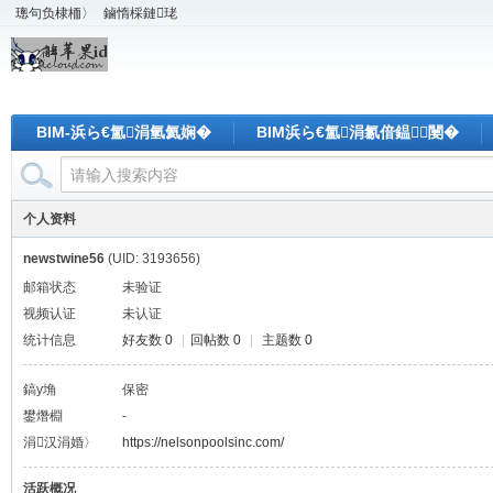
璁句负棣栭〉
鏀惰棌鏈珯
BIM-浜ら€氳涓氫氦娴�
BIM浜ら€氳涓氱偣鎾闄�
个人资料
newstwine56
(UID: 3193656)
邮箱状态
未验证
视频认证
未认证
统计信息
好友数 0
|
回帖数 0
|
主题数 0
鎬у埆
保密
鐢熸棩
-
涓汉涓婚〉
https://nelsonpoolsinc.com/
活跃概况