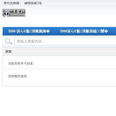
璁句负棣栭〉
鏀惰棌鏈珯
BIM-浜ら€氳涓氫氦娴�
BIM浜ら€氳涓氱偣鎾闄�
好友
当前共有
0
个好友
没有相关成员