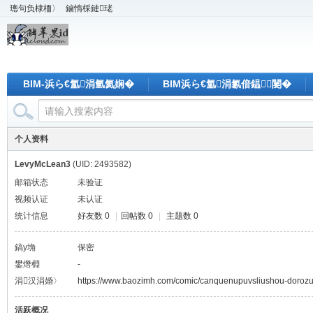
璁句负棣栭〉
鏀惰棌鏈珯
BIM-浜ら€氳涓氫氦娴�
BIM浜ら€氳涓氱偣鎾闄�
个人资料
LevyMcLean3
(UID: 2493582)
邮箱状态
未验证
视频认证
未认证
统计信息
好友数 0
|
回帖数 0
|
主题数 0
鎬у埆
保密
鐢熸棩
-
涓汉涓婚〉
https://www.baozimh.com/comic/canquenupuvsliushou-doroz
活跃概况