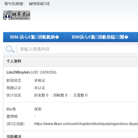
璁句负棣栭〉
鏀惰棌鏈珯
BIM-浜ら€氳涓氫氦娴�
BIM浜ら€氳涓氱偣鎾闄�
个人资料
Lim29Boykin
(UID: 2409358)
邮箱状态
未验证
视频认证
未认证
统计信息
好友数 0
|
回帖数 0
|
主题数 0
鎬у埆
保密
鐢熸棩
-
涓汉涓婚〉
https://www.ttkan.co/novel/chapters/dushijuepingaoshou-diya
活跃概况