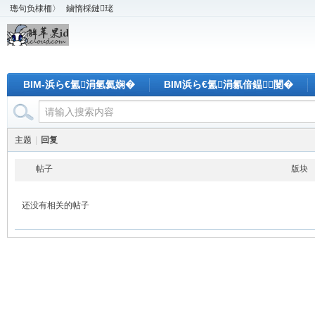
璁句负棣栭〉
鏀惰棌鏈珯
BIM-浜ら€氳涓氫氦娴�
BIM浜ら€氳涓氱偣鎾闄�
主题
|
回复
帖子
版块
还没有相关的帖子