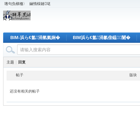
璁句负棣栭〉
鏀惰棌鏈珯
BIM-浜ら€氳涓氫氦娴�
BIM浜ら€氳涓氱偣鎾闄�
主题
|
回复
帖子
版块
还没有相关的帖子