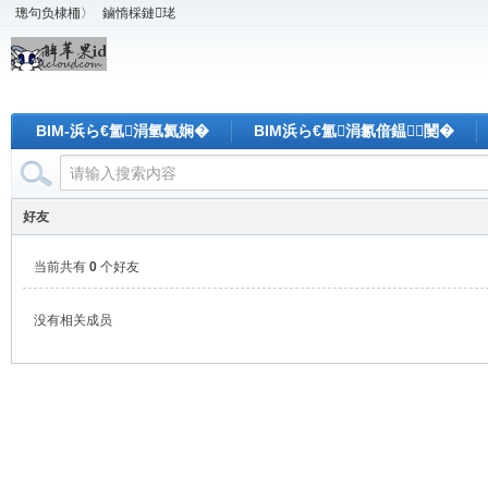
璁句负棣栭〉
鏀惰棌鏈珯
BIM-浜ら€氳涓氫氦娴�
BIM浜ら€氳涓氱偣鎾闄�
好友
当前共有
0
个好友
没有相关成员