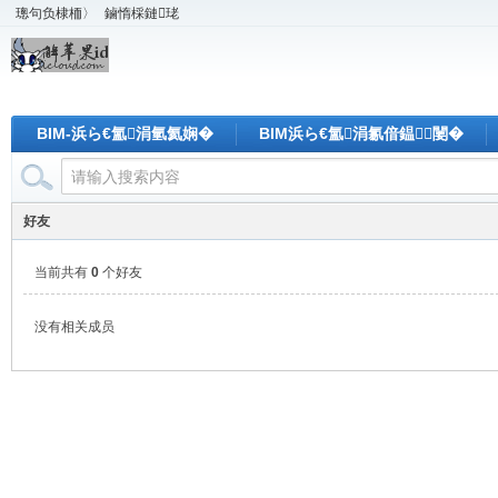
璁句负棣栭〉
鏀惰棌鏈珯
BIM-浜ら€氳涓氫氦娴�
BIM浜ら€氳涓氱偣鎾闄�
好友
当前共有
0
个好友
没有相关成员