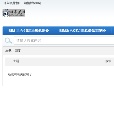
璁句负棣栭〉
鏀惰棌鏈珯
BIM-浜ら€氳涓氫氦娴�
BIM浜ら€氳涓氱偣鎾闄�
主题
|
回复
主题
版块
还没有相关的帖子