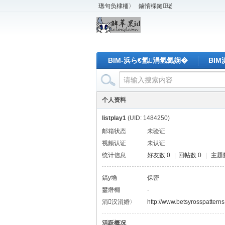
璁句负棣栭〉
鏀惰棌鏈珯
BIM-浜ら€氳涓氫氦娴�
BI
个人资料
listplay1
(UID: 1484250)
邮箱状态
未验证
视频认证
未认证
统计信息
好友数 0
|
回帖数 0
|
主题数
鎬у埆
保密
鐢熸棩
-
涓汉涓婚〉
http://www.betsyrosspatterns
活跃概况