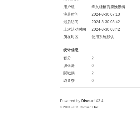
用户组
绛夊緟楠岃瘉浼氬憳
注册时间
2024-8-30 07:13
最后访问
2024-8-30 08:42
上次活动时间
2024-8-30 08:42
所在时区
使用系统默认
统计信息
积分
2
濞佹湜
0
閲戦挶
2
璐＄尞
0
Powered by
Discuz!
X3.4
© 2001-2011
Comsenz Inc.