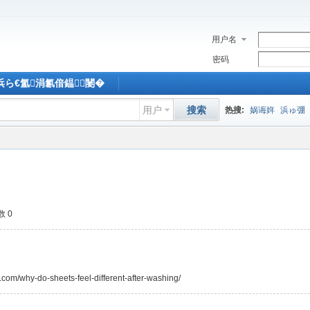
用户名
密码
M浜ら€氳涓氱偣鎾闄�
用户
搜索
热搜:
娲诲姩
浜ゅ弸
 0
.com/why-do-sheets-feel-different-after-washing/