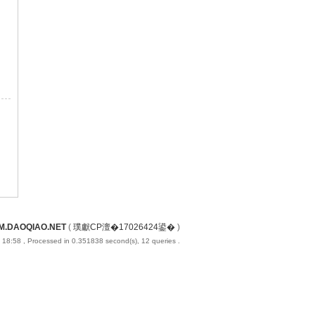
M.DAOQIAO.NET
(
璞獻CP澶�17026424鍙�
)
 18:58
, Processed in 0.351838 second(s), 12 queries .