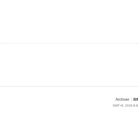
Archiver
|
BI
GMT+8, 2026-8-8