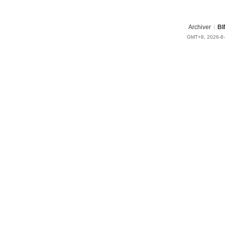
Archiver
|
BI
GMT+8, 2026-8-