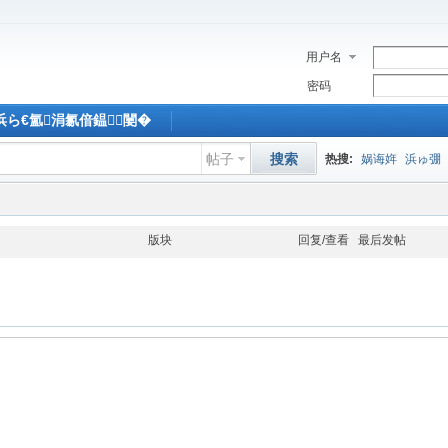
用户名
密码
M浜ら€氳涓氱偣鎾闄�
帖子
搜索
热搜:
娲诲姩
浜ゅ弸
版块
回复/查看
最后发帖