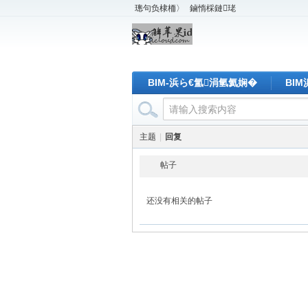
璁句负棣栭〉
鏀惰棌鏈珯
BIM-浜ら€氳涓氫氦娴�
BI
主题
|
回复
帖子
还没有相关的帖子