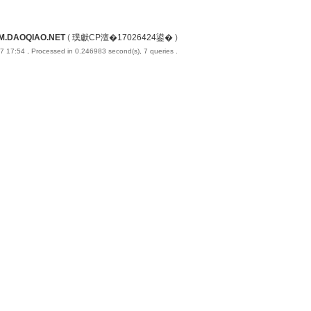
M.DAOQIAO.NET
(
璞獻CP澶�17026424鍙�
)
7 17:54
, Processed in 0.246983 second(s), 7 queries .