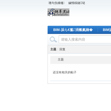
璁句负棣栭〉
鏀惰棌鏈珯
BIM-浜ら€氳涓氫氦娴�
BI
主题
|
回复
主题
还没有相关的帖子