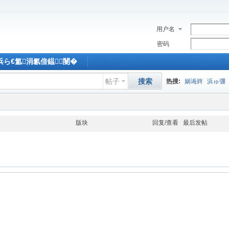
用户名
密码
M浜ら€氳涓氱偣鎾闄�
帖子
搜索
热搜:
娲诲姩
浜ゅ弸
版块
回复/查看
最后发帖