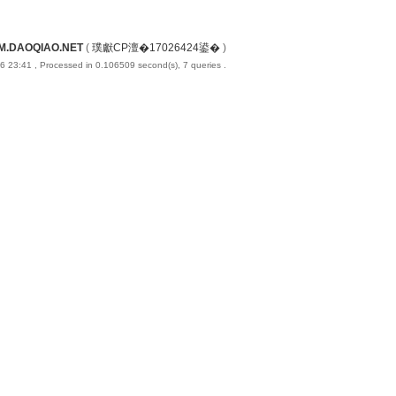
M.DAOQIAO.NET
(
璞獻CP澶�17026424鍙�
)
6 23:41
, Processed in 0.106509 second(s), 7 queries .