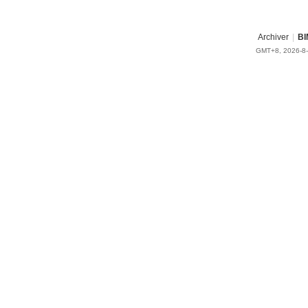
Archiver
|
BI
GMT+8, 2026-8-