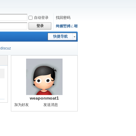
自动登录
找回密码
登录
绔嬪嵆娉ㄥ唽
快捷导航
discuz
weaponmoat1
加为好友
发送消息