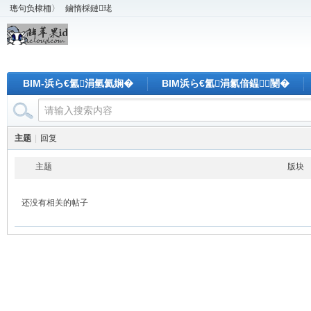
璁句负棣栭〉
鏀惰棌鏈珯
BIM-浜ら€氳涓氫氦娴�
BIM浜ら€氳涓氱偣鎾闄�
主题
|
回复
主题
版块
还没有相关的帖子