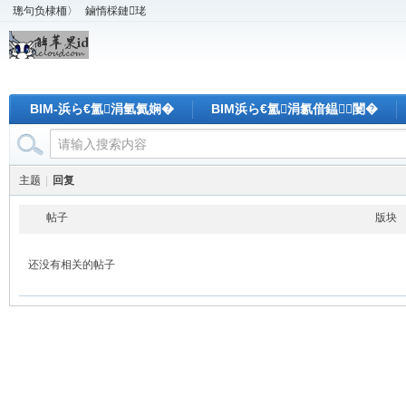
璁句负棣栭〉
鏀惰棌鏈珯
BIM-浜ら€氳涓氫氦娴�
BIM浜ら€氳涓氱偣鎾闄�
主题
|
回复
帖子
版块
还没有相关的帖子