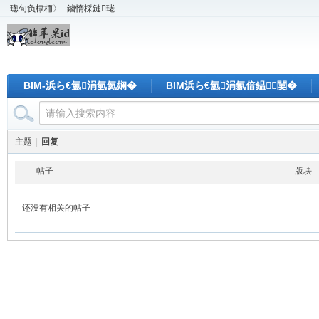
璁句负棣栭〉
鏀惰棌鏈珯
BIM-浜ら€氳涓氫氦娴�
BIM浜ら€氳涓氱偣鎾闄�
主题
|
回复
帖子
版块
还没有相关的帖子