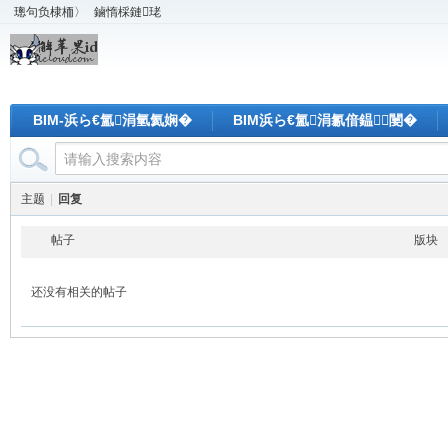
璁句负棣栭〉
鏀惰棌鏈珯
BIM-浜ら€氳涓氫氦娴�
BIM浜ら€氳涓氱偣鎾闄�
主题
|
回复
帖子
版块
还没有相关的帖子