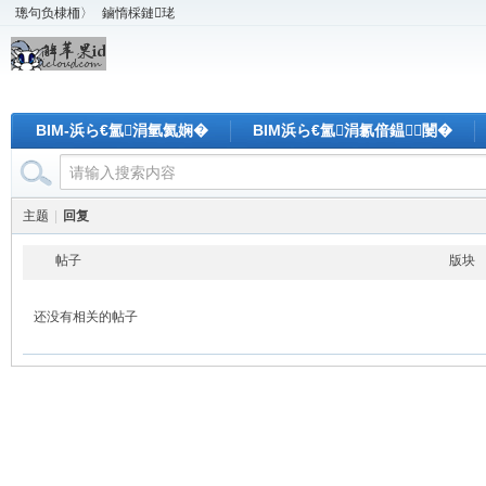
璁句负棣栭〉
鏀惰棌鏈珯
BIM-浜ら€氳涓氫氦娴�
BIM浜ら€氳涓氱偣鎾闄�
主题
|
回复
帖子
版块
还没有相关的帖子