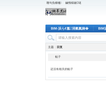
璁句负棣栭〉
鏀惰棌鏈珯
BIM-浜ら€氳涓氫氦娴�
BI
主题
|
回复
帖子
还没有相关的帖子