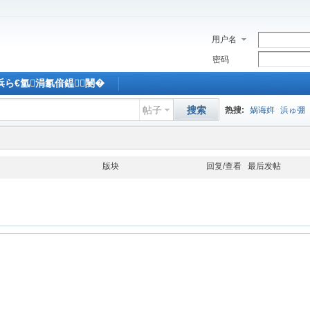
用户名
密码
M浜ら€氳涓氱偣鎾闄�
帖子
搜索
热搜:
娲诲姩
浜ゅ弸
版块
回复/查看
最后发帖