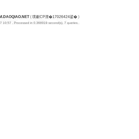
M.DAOQIAO.NET
(
璞獻CP澶�17026424鍙�
)
7 10:57
, Processed in 0.368919 second(s), 7 queries .