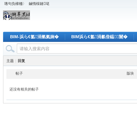
璁句负棣栭〉
鏀惰棌鏈珯
BIM-浜ら€氳涓氫氦娴�
BIM浜ら€氳涓氱偣鎾闄�
主题
|
回复
帖子
版块
还没有相关的帖子