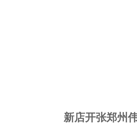
新店开张郑州伟