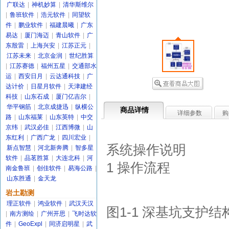
广联达
|
神机妙算
|
清华斯维尔
|
鲁班软件
|
浩元软件
|
同望软
件
|
鹏业软件
|
福建晨曦
|
广东
易达
|
厦门海迈
|
青山软件
|
广
东殷雷
|
上海兴安
|
江苏正元
|
江苏未来
|
北京金润
|
世纪胜算
|
江苏赛德
|
福州五星
|
交通部水
运
|
西安日月
|
云达通科技
|
广
达计价
|
日星月软件
|
天津建经
科技
|
山东石成
|
厦门亿吉尔
|
华平钢筋
|
北京成捷迅
|
纵横公
商品详情
详细参数
购
路
|
山东福莱
|
山东英特
|
中交
京纬
|
武汉必佳
|
江西博微
|
山
东红利
|
广西广龙
|
四川宏业
|
系统操作说明
新点智慧
|
河北新奔腾
|
智多星
软件
|
品茗胜算
|
大连北科
|
河
1 操作流程
南金鲁班
|
创佳软件
|
易海公路
|
山东胜通
|
金天龙
岩土勘测
理正软件
|
鸿业软件
|
武汉天汉
图1-1 深基坑支护
|
南方测绘
|
广州开思
|
飞时达软
件
|
GeoExpl
|
同济启明星
|
武