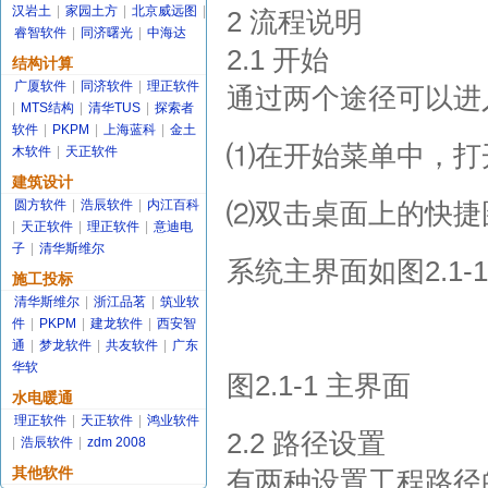
汉岩土
|
家园土方
|
北京威远图
|
2 流程说明
睿智软件
|
同济曙光
|
中海达
2.1 开始
结构计算
广厦软件
|
同济软件
|
理正软件
通过两个途径可以进
|
MTS结构
|
清华TUS
|
探索者
软件
|
PKPM
|
上海蓝科
|
金土
⑴在开始菜单中，打开
木软件
|
天正软件
建筑设计
圆方软件
|
浩辰软件
|
内江百科
⑵双击桌面上的快捷
|
天正软件
|
理正软件
|
意迪电
子
|
清华斯维尔
系统主界面如图2.1-
施工投标
清华斯维尔
|
浙江品茗
|
筑业软
件
|
PKPM
|
建龙软件
|
西安智
通
|
梦龙软件
|
共友软件
|
广东
华软
图2.1-1 主界面
水电暖通
理正软件
|
天正软件
|
鸿业软件
2.2 路径设置
|
浩辰软件
|
zdm 2008
其他软件
有两种设置工程路径