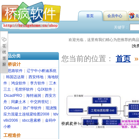
首页
会员中心
兑
关键字：
欢迎光临，这里有我们精心为您推荐的商
[免
商品分类
您当前的位置：
首页
»
路桥设计
金思路软件
|
辽宁中小桥涵系统
|
韩国迈达斯
|
西安纬地
|
海地软
件
|
鸿业软件
|
李方软件
|
三木
三土
|
毛世怀软件
|
QJX软件
|
DicadPRO
|
海特涵洞
|
西安方
舟
|
同豪土木
|
中交跨世纪
|
DGRoad
|
孙广华软件
|
现浇预
应力混凝土连续梁绘图2008
|
tdv
v8i/2006
|
sbcc悬索桥
|
金码中
小桥
工程造价