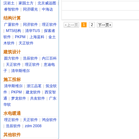
汉岩土
|
家园土方
|
北京威远图
|
睿智软件
|
同济曙光
|
中海达
结构计算
广厦软件
|
同济软件
|
理正软件
1
2
|
MTS结构
|
清华TUS
|
探索者
软件
|
PKPM
|
上海蓝科
|
金土
木软件
|
天正软件
建筑设计
圆方软件
|
浩辰软件
|
内江百科
|
天正软件
|
理正软件
|
意迪电
子
|
清华斯维尔
施工投标
清华斯维尔
|
浙江品茗
|
筑业软
件
|
PKPM
|
建龙软件
|
西安智
通
|
梦龙软件
|
共友软件
|
广东
华软
水电暖通
理正软件
|
天正软件
|
鸿业软件
|
浩辰软件
|
zdm 2008
其他软件