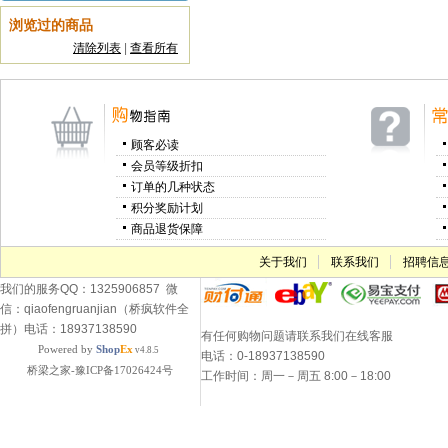
浏览过的商品
清除列表
|
查看所有
顾客必读
会员等级折扣
订单的几种状态
积分奖励计划
商品退货保障
关于我们
联系我们
招聘信
我们的服务QQ：1325906857 微
信：qiaofengruanjian（桥疯软件全
拼）电话：18937138590
有任何购物问题请联系我们在线客服
Powered by
Shop
Ex
v4.8.5
电话：0-18937138590
桥梁之家-豫ICP备17026424号
工作时间：周一－周五 8:00－18:00