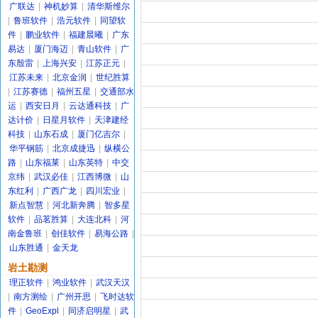
广联达
|
神机妙算
|
清华斯维尔
|
鲁班软件
|
浩元软件
|
同望软
件
|
鹏业软件
|
福建晨曦
|
广东
易达
|
厦门海迈
|
青山软件
|
广
东殷雷
|
上海兴安
|
江苏正元
|
江苏未来
|
北京金润
|
世纪胜算
|
江苏赛德
|
福州五星
|
交通部水
运
|
西安日月
|
云达通科技
|
广
达计价
|
日星月软件
|
天津建经
科技
|
山东石成
|
厦门亿吉尔
|
华平钢筋
|
北京成捷迅
|
纵横公
路
|
山东福莱
|
山东英特
|
中交
京纬
|
武汉必佳
|
江西博微
|
山
东红利
|
广西广龙
|
四川宏业
|
新点智慧
|
河北新奔腾
|
智多星
软件
|
品茗胜算
|
大连北科
|
河
南金鲁班
|
创佳软件
|
易海公路
|
山东胜通
|
金天龙
岩土勘测
理正软件
|
鸿业软件
|
武汉天汉
|
南方测绘
|
广州开思
|
飞时达软
件
|
GeoExpl
|
同济启明星
|
武