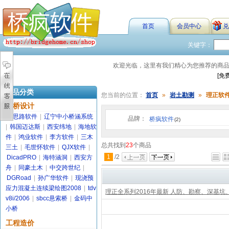
首页
会员中心
兑
关键字：
欢迎光临，这里有我们精心为您推荐的商
[免
商品分类
您当前的位置：
首页
»
岩土勘测
»
理正软
路桥设计
金思路软件
|
辽宁中小桥涵系统
品牌：
桥疯软件
(2)
|
韩国迈达斯
|
西安纬地
|
海地软
件
|
鸿业软件
|
李方软件
|
三木
总共找到
23
个商品
三土
|
毛世怀软件
|
QJX软件
|
1
/
2
DicadPRO
|
海特涵洞
|
西安方
舟
|
同豪土木
|
中交跨世纪
|
DGRoad
|
孙广华软件
|
现浇预
应力混凝土连续梁绘图2008
|
tdv
理正全系列2016年最新 人防、勘察、深基坑、
v8i/2006
|
sbcc悬索桥
|
金码中
小桥
工程造价