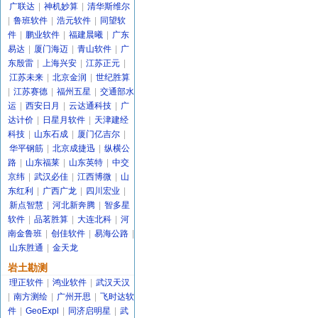
广联达
|
神机妙算
|
清华斯维尔
|
鲁班软件
|
浩元软件
|
同望软
件
|
鹏业软件
|
福建晨曦
|
广东
易达
|
厦门海迈
|
青山软件
|
广
东殷雷
|
上海兴安
|
江苏正元
|
江苏未来
|
北京金润
|
世纪胜算
|
江苏赛德
|
福州五星
|
交通部水
运
|
西安日月
|
云达通科技
|
广
达计价
|
日星月软件
|
天津建经
科技
|
山东石成
|
厦门亿吉尔
|
华平钢筋
|
北京成捷迅
|
纵横公
路
|
山东福莱
|
山东英特
|
中交
京纬
|
武汉必佳
|
江西博微
|
山
东红利
|
广西广龙
|
四川宏业
|
新点智慧
|
河北新奔腾
|
智多星
软件
|
品茗胜算
|
大连北科
|
河
南金鲁班
|
创佳软件
|
易海公路
|
山东胜通
|
金天龙
岩土勘测
理正软件
|
鸿业软件
|
武汉天汉
|
南方测绘
|
广州开思
|
飞时达软
件
|
GeoExpl
|
同济启明星
|
武