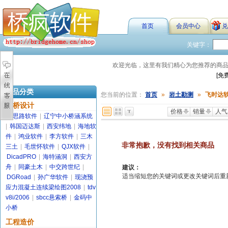
首页
会员中心
兑
关键字：
欢迎光临，这里有我们精心为您推荐的商
[免
商品分类
您当前的位置：
首页
»
岩土勘测
»
飞时达
路桥设计
价格
销量
人气
金思路软件
|
辽宁中小桥涵系统
|
韩国迈达斯
|
西安纬地
|
海地软
件
|
鸿业软件
|
李方软件
|
三木
非常抱歉，没有找到相关商品
三土
|
毛世怀软件
|
QJX软件
|
DicadPRO
|
海特涵洞
|
西安方
舟
|
同豪土木
|
中交跨世纪
|
建议：
适当缩短您的关键词或更改关键词后重新搜索
DGRoad
|
孙广华软件
|
现浇预
应力混凝土连续梁绘图2008
|
tdv
v8i/2006
|
sbcc悬索桥
|
金码中
小桥
工程造价