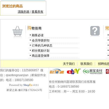
浏览过的商品
清除列表
|
查看所有
顾客必读
会员等级折扣
订单的几种状态
积分奖励计划
商品退货保障
关于我们
联系我们
招聘信
我们的服务QQ：1325906857 微
信：qiaofengruanjian（桥疯软件全
拼）电话：18937138590
有任何购物问题请联系我们在线客服
Powered by
Shop
Ex
v4.8.5
电话：0-18937138590
桥梁之家-豫ICP备17026424号
工作时间：周一－周五 8:00－18:00