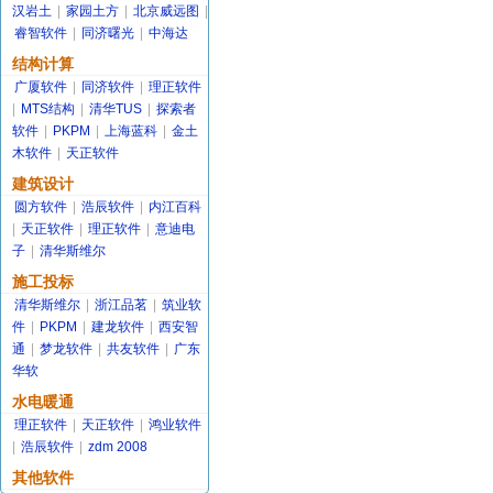
汉岩土
|
家园土方
|
北京威远图
|
睿智软件
|
同济曙光
|
中海达
结构计算
广厦软件
|
同济软件
|
理正软件
|
MTS结构
|
清华TUS
|
探索者
软件
|
PKPM
|
上海蓝科
|
金土
木软件
|
天正软件
建筑设计
圆方软件
|
浩辰软件
|
内江百科
|
天正软件
|
理正软件
|
意迪电
子
|
清华斯维尔
施工投标
清华斯维尔
|
浙江品茗
|
筑业软
件
|
PKPM
|
建龙软件
|
西安智
通
|
梦龙软件
|
共友软件
|
广东
华软
水电暖通
理正软件
|
天正软件
|
鸿业软件
|
浩辰软件
|
zdm 2008
其他软件