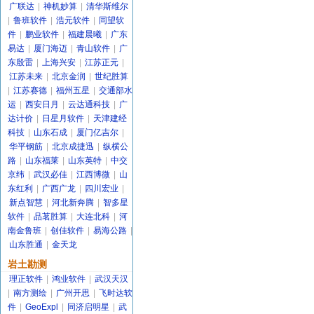
广联达
|
神机妙算
|
清华斯维尔
|
鲁班软件
|
浩元软件
|
同望软
件
|
鹏业软件
|
福建晨曦
|
广东
易达
|
厦门海迈
|
青山软件
|
广
东殷雷
|
上海兴安
|
江苏正元
|
江苏未来
|
北京金润
|
世纪胜算
|
江苏赛德
|
福州五星
|
交通部水
运
|
西安日月
|
云达通科技
|
广
达计价
|
日星月软件
|
天津建经
科技
|
山东石成
|
厦门亿吉尔
|
华平钢筋
|
北京成捷迅
|
纵横公
路
|
山东福莱
|
山东英特
|
中交
京纬
|
武汉必佳
|
江西博微
|
山
东红利
|
广西广龙
|
四川宏业
|
新点智慧
|
河北新奔腾
|
智多星
软件
|
品茗胜算
|
大连北科
|
河
南金鲁班
|
创佳软件
|
易海公路
|
山东胜通
|
金天龙
岩土勘测
理正软件
|
鸿业软件
|
武汉天汉
|
南方测绘
|
广州开思
|
飞时达软
件
|
GeoExpl
|
同济启明星
|
武