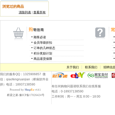
浏览过的商品
清除列表
|
查看所有
顾客必读
会员等级折扣
订单的几种状态
积分奖励计划
商品退货保障
关于我们
联系我们
招聘信
我们的服务QQ：1325906857 微
信：qiaofengruanjian（桥疯软件全
拼）电话：18937138590
有任何购物问题请联系我们在线客服
Powered by
Shop
Ex
v4.8.5
电话：0-18937138590
桥梁之家-豫ICP备17026424号
工作时间：周一－周五 8:00－18:00