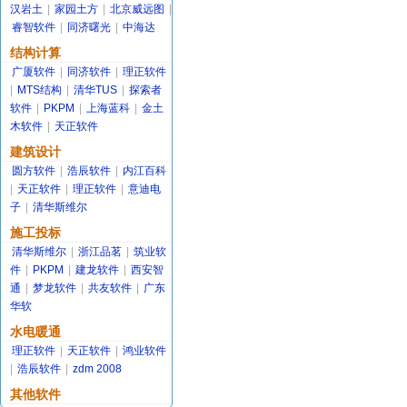
汉岩土
|
家园土方
|
北京威远图
|
睿智软件
|
同济曙光
|
中海达
结构计算
广厦软件
|
同济软件
|
理正软件
|
MTS结构
|
清华TUS
|
探索者
软件
|
PKPM
|
上海蓝科
|
金土
木软件
|
天正软件
建筑设计
圆方软件
|
浩辰软件
|
内江百科
|
天正软件
|
理正软件
|
意迪电
子
|
清华斯维尔
施工投标
清华斯维尔
|
浙江品茗
|
筑业软
件
|
PKPM
|
建龙软件
|
西安智
通
|
梦龙软件
|
共友软件
|
广东
华软
水电暖通
理正软件
|
天正软件
|
鸿业软件
|
浩辰软件
|
zdm 2008
其他软件