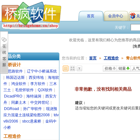
首页
会员中心
兑
关键字：
欢迎光临，这里有我们精心为您推荐的商
[免
商品分类
您当前的位置：
首页
»
工程造价
»
青山软
路桥设计
价格
销量
人气
金思路软件
|
辽宁中小桥涵系统
|
韩国迈达斯
|
西安纬地
|
海地软
件
|
鸿业软件
|
李方软件
|
三木
非常抱歉，没有找到相关商品
三土
|
毛世怀软件
|
QJX软件
|
DicadPRO
|
海特涵洞
|
西安方
舟
|
同豪土木
|
中交跨世纪
|
建议：
适当缩短您的关键词或更改关键词后重新搜索
DGRoad
|
孙广华软件
|
现浇预
应力混凝土连续梁绘图2008
|
tdv
v8i/2006
|
sbcc悬索桥
|
金码中
小桥
工程造价