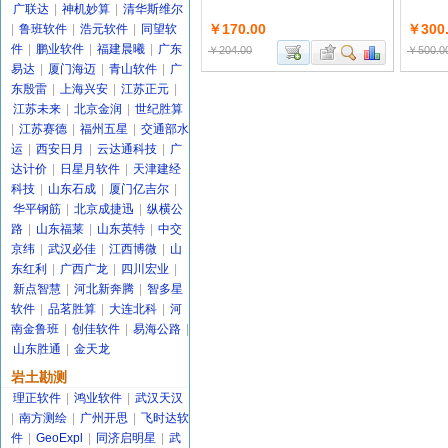
广联达
|
神机妙算
|
清华斯维尔
￥170.00
￥300
|
鲁班软件
|
浩元软件
|
同望软
件
|
鹏业软件
|
福建晨曦
|
广东
￥204.00
￥500.0
易达
|
厦门海迈
|
青山软件
|
广
东殷雷
|
上海兴安
|
江苏正元
|
江苏未来
|
北京金润
|
世纪胜算
|
江苏赛德
|
福州五星
|
交通部水
运
|
西安日月
|
云达通科技
|
广
达计价
|
日星月软件
|
天津建经
科技
|
山东石成
|
厦门亿吉尔
|
华平钢筋
|
北京成捷迅
|
纵横公
路
|
山东福莱
|
山东英特
|
中交
京纬
|
武汉必佳
|
江西博微
|
山
东红利
|
广西广龙
|
四川宏业
|
新点智慧
|
河北新奔腾
|
智多星
软件
|
品茗胜算
|
大连北科
|
河
南金鲁班
|
创佳软件
|
易海公路
|
山东胜通
|
金天龙
岩土勘测
理正软件
|
鸿业软件
|
武汉天汉
|
南方测绘
|
广州开思
|
飞时达软
件
|
GeoExpl
|
同济启明星
|
武