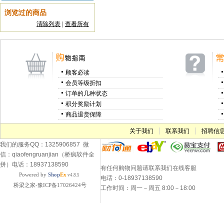
浏览过的商品
清除列表
|
查看所有
顾客必读
会员等级折扣
订单的几种状态
积分奖励计划
商品退货保障
关于我们
联系我们
招聘信
我们的服务QQ：1325906857 微
信：qiaofengruanjian（桥疯软件全
拼）电话：18937138590
有任何购物问题请联系我们在线客服
Powered by
Shop
Ex
v4.8.5
电话：0-18937138590
桥梁之家-豫ICP备17026424号
工作时间：周一－周五 8:00－18:00