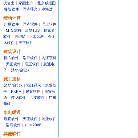
汉岩土
|
家园土方
|
北京威远图
|
睿智软件
|
同济曙光
|
中海达
结构计算
广厦软件
|
同济软件
|
理正软件
|
MTS结构
|
清华TUS
|
探索者
软件
|
PKPM
|
上海蓝科
|
金土
木软件
|
天正软件
建筑设计
圆方软件
|
浩辰软件
|
内江百科
|
天正软件
|
理正软件
|
意迪电
子
|
清华斯维尔
施工投标
清华斯维尔
|
浙江品茗
|
筑业软
件
|
PKPM
|
建龙软件
|
西安智
通
|
梦龙软件
|
共友软件
|
广东
华软
水电暖通
理正软件
|
天正软件
|
鸿业软件
|
浩辰软件
|
zdm 2008
其他软件