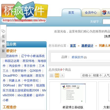
首页
会员中心
兑
关键字：
欢迎光临，这里有我们精心为您推荐的商
[免
商品分类
您当前的位置：
首页
»
路桥设计
»
同豪土
路桥设计
金思路软件
|
辽宁中小桥涵系统
品牌：
桥疯软件
(2)
|
韩国迈达斯
|
西安纬地
|
海地软
件
|
鸿业软件
|
李方软件
|
三木
总共找到
4
个商品
三土
|
毛世怀软件
|
QJX软件
|
价格
销量
人气
DicadPRO
|
海特涵洞
|
西安方
舟
|
同豪土木
|
中交跨世纪
|
DGRoad
|
孙广华软件
|
现浇预
应力混凝土连续梁绘图2008
|
tdv
v8i/2006
|
sbcc悬索桥
|
金码中
小桥
工程造价
桥梁博士基础版
方案设